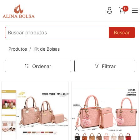
0
Buscar
Produtos
Kit de Bolsas
Ordenar
Filtrar