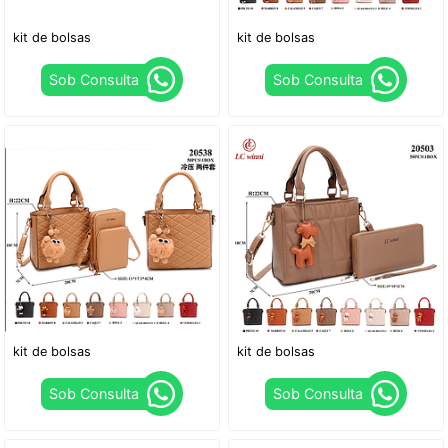
kit de bolsas
kit de bolsas
Sob Consulta
Sob Consulta
kit de bolsas
kit de bolsas
Sob Consulta
Sob Consulta