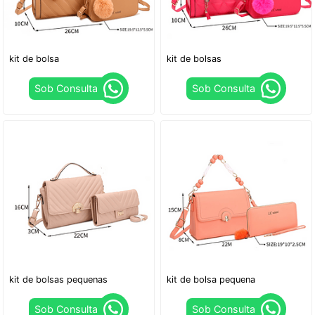
kit de bolsa
kit de bolsas
Sob Consulta
Sob Consulta
kit de bolsas pequenas
kit de bolsa pequena
Sob Consulta
Sob Consulta