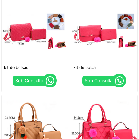
kit de bolsas
kit de bolsa
Sob Consulta
Sob Consulta