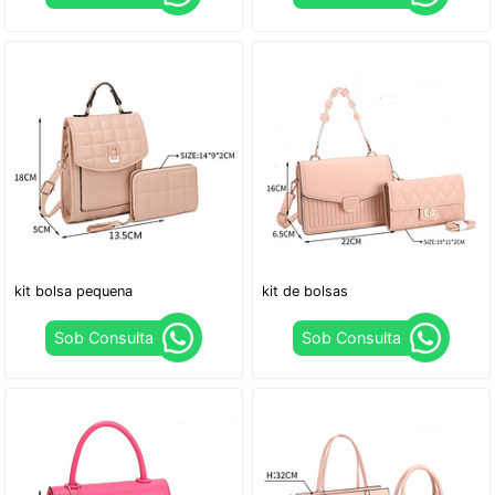
kit bolsa pequena
kit de bolsas
Sob Consulta
Sob Consulta